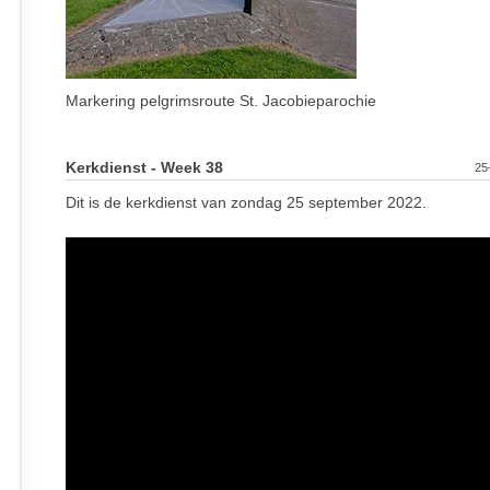
Markering pelgrimsroute St. Jacobieparochie
Kerkdienst - Week 38
25
Dit is de kerkdienst van zondag 25 september 2022.