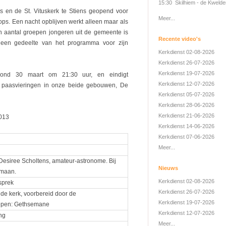
15:30 Skilhiem - de Kwelde
ús en de St. Vituskerk te Stiens geopend voor
Meer...
ps. Een nacht opblijven werkt alleen maar als
n aantal groepen jongeren uit de gemeente is
Recente video's
 een gedeelte van het programma voor zijn
Kerkdienst 02-08-2026
Kerkdienst 26-07-2026
Kerkdienst 19-07-2026
vond 30 maart om 21:30 uur, en eindigt
Kerkdienst 12-07-2026
paasvieringen in onze beide gebouwen, De
Kerkdienst 05-07-2026
Kerkdienst 28-06-2026
Kerkdienst 21-06-2026
013
Kerkdienst 14-06-2026
Kerkdienst 07-06-2026
Meer...
 Desiree Scholtens, amateur-astronome. Bij
Nieuws
 maan.
Kerkdienst 02-08-2026
sprek
Kerkdienst 26-07-2026
 de kerk, voorbereid door de
Kerkdienst 19-07-2026
epen: Gethsemane
Kerkdienst 12-07-2026
ng
Meer...