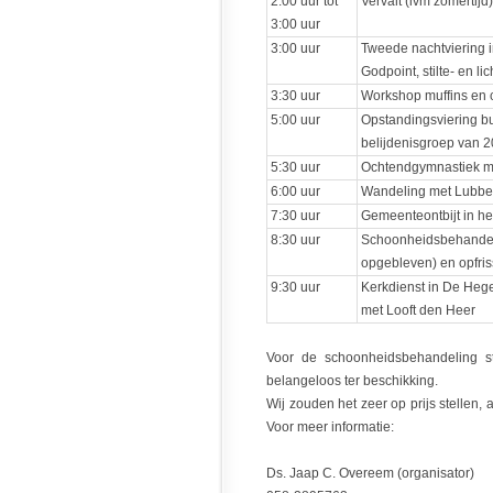
2:00 uur tot
Vervalt (ivm zomertijd)
3:00 uur
3:00 uur
Tweede nachtviering in
Godpoint, stilte- en lic
3:30 uur
Workshop muffins en 
5:00 uur
Opstandingsviering bu
belijdenisgroep van 2
5:30 uur
Ochtendgymnastiek me
6:00 uur
Wandeling met Lubber
7:30 uur
Gemeenteontbijt in he
8:30 uur
Schoonheidsbehandeli
opgebleven) en opfri
9:30 uur
Kerkdienst in De Hege
met Looft den Heer
Voor de schoonheidsbehandeling s
belangeloos ter beschikking.
Wij zouden het zeer op prijs stellen, a
Voor meer informatie:
Ds. Jaap C. Overeem (organisator)