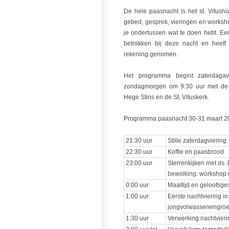
De hele paasnacht is het st. Vitush
gebed, gesprek, vieringen en worksho
je ondertussen wat te doen hebt. Ee
betrokken bij deze nacht en heeft
rekening genomen.
Het programma begint zaterdaga
zondagmorgen om 9:30 uur met de 
Hege Stins en de St. Vituskerk.
Programma paasnacht 30-31 maart 2
21:30 uur
Stille zaterdagviering
22:30 uur
Koffie en paasbrood
23:00 uur
Sterrenkijken met ds.
bewolking: workshop
0:00 uur
Maaltijd en geloofsge
1:00 uur
Eerste nachtviering in
jongvolwassenengro
1:30 uur
Verwerking nachtvieri