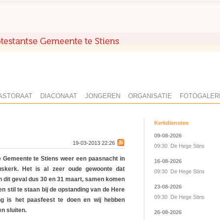
ASTORAAT
DIACONAAT
JONGEREN
ORGANISATIE
FOTOGALER
Kerkdiensten
09-08-2026
19-03-2013 22:26
09:30 De Hege Stins
se Gemeente te Stiens weer een paasnacht in
16-08-2026
tuskerk. Het is al zeer oude gewoonte dat
09:30 De Hege Stins
in dit geval dus 30 en 31 maart, samen komen
23-08-2026
n stil te staan bij de opstanding van de Here
09:30 De Hege Stins
ng is het paasfeest te doen en wij hebben
n sluiten.
26-08-2026