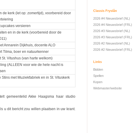
Classis Fryslân
 de kerk (let op: zomertijd), voorbereid door
2026 #4 Nieuwsbrief (NL)
htviering
2026 #4 Nieuwsbrief (FRL)
cupcakes versieren
2026 #3 Nieuwsbrief (NL)
iten en in de kerk (voorbereid door de
2026 #3 Nieuwsbrief (FRL)
011)
2026 #2 Nieuwsbrief (NL)
t Annarein Dijkhuis, docente ALO
2026 #2 Nieuwsbrief (FRL)
t Tilma, boer en natuurkenner
t St. Vitushus (van harte welkom)
Links
ng (ALLEEN voor wie de hele nacht is
Bidden
ssen
Spellen
 Stins met Muziekfabriek en in St. Vituskerk
Kopen
Webmaster/website
telt gemeentelid Akke Haagsma haar studio
ls u dit bericht zou willen plaatsen in uw krant.