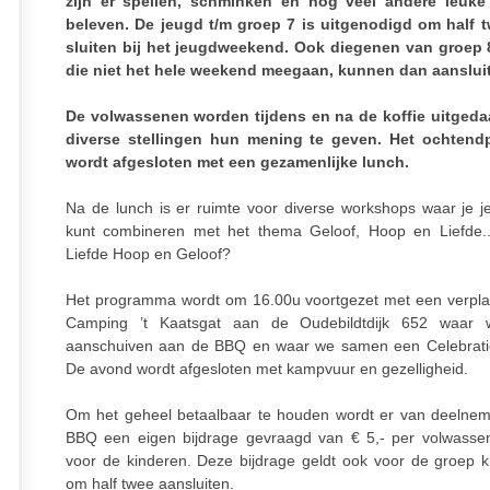
zijn er spellen, schminken en nog veel andere leuke
beleven. De jeugd t/m groep 7 is uitgenodigd om half 
sluiten bij het jeugdweekend. Ook diegenen van groep 
die niet het hele weekend meegaan, kunnen dan aanslui
De volwassenen worden tijdens en na de koffie uitged
diverse stellingen hun mening te geven. Het ochten
wordt afgesloten met een gezamenlijke lunch.
Na de lunch is er ruimte voor diverse workshops waar je je 
kunt combineren met het thema Geloof, Hoop en Liefde..
Liefde Hoop en Geloof?
Het programma wordt om 16.00u voortgezet met een verpla
Camping ’t Kaatsgat aan de Oudebildtdijk 652 waar
aanschuiven aan de BBQ en waar we samen een Celebrati
De avond wordt afgesloten met kampvuur en gezelligheid.
Om het geheel betaalbaar te houden wordt er van deelne
BBQ een eigen bijdrage gevraagd van € 5,- per volwasse
voor de kinderen. Deze bijdrage geldt ook voor de groep k
om half twee aansluiten.