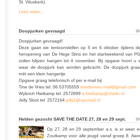
St. Vituskerk).
Lees meer...
Doopjurken gevraagd
25
Doopjurken gevraagd!
Deze gaan we tentoonstellen op 5 en 6 oktober tijdens de 
heropening van De Hege Stins en het startweekend van PG
zullen blijven hangen tot 4 november. Bij opgave hoort u
waar de doopjurk kan worden gebracht. De doopjurk graa
mèt een klein hangertje.
Opgave graag telefonisch of per e-mail bij:
Tine de Vries tel: 06 53705559
tinedevries.mail@gmail.com
Wybrich Hietkamp tel: 2572899
a.hietkamp@chello.nl
Jelly Sloot tel: 2572164
jelly1@upcmail.nl
Helden gezocht SAVE THE DATE 27, 28 en 29 sept.
23
Op 27, 28 en 29 september a.s. is er weer 
Zoutkamp voor alle jeugd vanaf groep 8. Aa