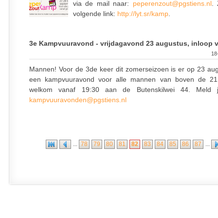
via de mail naar:
peperenzout@pgstiens.nl
.
volgende link:
http://lyt.sr/kamp
.
3e Kampvuuravond - vrijdagavond 23 augustus, inloop v
18
Mannen! Voor de 3de keer dit zomerseizoen is er op 23 au
een kampvuuravond voor alle mannen van boven de 21. J
welkom vanaf 19:30 aan de Butenskilwei 44. Meld 
kampvuuravonden@pgstiens.nl
...
78
79
80
81
82
83
84
85
86
87
...