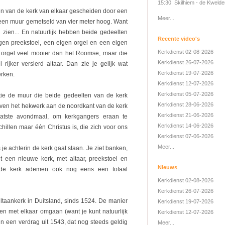
15:30 Skilhiem - de Kwelde
n van de kerk van elkaar gescheiden door een
Meer...
een muur gemetseld van vier meter hoog. Want
n zien... En natuurlijk hebben beide gedeelten
Recente video's
igen preekstoel, een eigen orgel en een eigen
Kerkdienst 02-08-2026
se orgel veel mooier dan het Roomse, maar die
Kerkdienst 26-07-2026
ijker versierd altaar. Dan zie je gelijk wat
Kerkdienst 19-07-2026
erken.
Kerkdienst 12-07-2026
Kerkdienst 05-07-2026
atie de muur die beide gedeelten van de kerk
Kerkdienst 28-06-2026
oven het hekwerk aan de noordkant van de kerk
Kerkdienst 21-06-2026
aatste avondmaal, om kerkgangers eraan te
Kerkdienst 14-06-2026
hillen maar één Christus is, die zich voor ons
Kerkdienst 07-06-2026
Meer...
s je achterin de kerk gaat staan. Je ziet banken,
nt een nieuwe kerk, met altaar, preekstoel en
Nieuws
 de kerk ademen ook nog eens een totaal
Kerkdienst 02-08-2026
Kerkdienst 26-07-2026
ltaankerk in Duitsland, sinds 1524. De manier
Kerkdienst 19-07-2026
 met elkaar omgaan (want je kunt natuurlijk
Kerkdienst 12-07-2026
d in een verdrag uit 1543, dat nog steeds geldig
Meer...