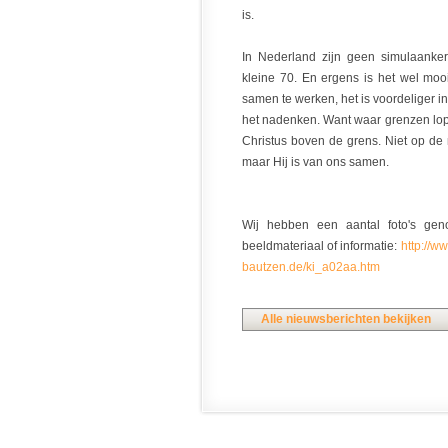
is.
In Nederland zijn geen simulaanke
kleine 70. En ergens is het wel mo
samen te werken, het is voordeliger i
het nadenken. Want waar grenzen lopen
Christus boven de grens. Niet op de m
maar Hij is van ons samen.
Wij hebben een aantal foto's gen
beeldmateriaal of informatie:
http://w
bautzen.de/ki_a02aa.htm
Alle nieuwsberichten bekijken