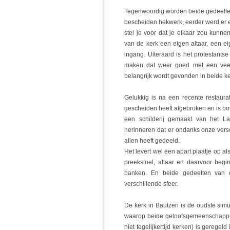
Tegenwoordig worden beide gedeelte
bescheiden hekwerk, eerder werd er 
stel je voor dat je elkaar zou kunne
van de kerk een eigen altaar, een e
ingang. Uiteraard is het protestant
maken dat weer goed met een veel r
belangrijk wordt gevonden in beide k
Gelukkig is na een recente restaur
gescheiden heeft afgebroken en is b
een schilderij gemaakt van het L
herinneren dat er ondanks onze versc
allen heeft gedeeld.
Het levert wel een apart plaatje op al
preekstoel, altaar en daarvoor begi
banken. En beide gedeelten van
verschillende sfeer.
De kerk in Bautzen is de oudste simu
waarop beide geloofsgemeenschappen
niet tegelijkertijd kerken) is geregel