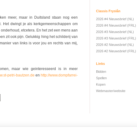
Classis Fryslân
rken meer, maar in Duitsland staan nog een
2026 #4 Nieuwsbrief (NL)
oi. Het dwingt je als kerkgemeenschappen om
2026 #4 Nieuwsbrief (FRL)
n onderhoud, etcetera. En het zet een mens aan
2026 #3 Nieuwsbrief (NL)
 zit ook pijn. Gelukkig hing het schilderij van
2026 #3 Nieuwsbrief (FRL)
anier van links is voor jou en rechts van mij,
2026 #2 Nieuwsbrief (NL)
2026 #2 Nieuwsbrief (FRL)
Links
omen, maar wie geinteresseerd is in meer
Bidden
ww.st-petri-bautzen.de
en
http://www.dompfarrei-
Spellen
Kopen
Webmaster/website