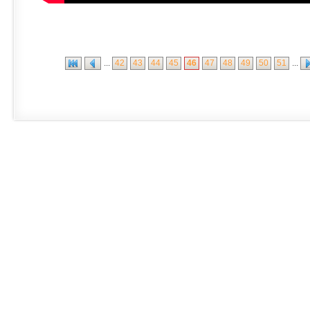
...
42
43
44
45
46
47
48
49
50
51
...