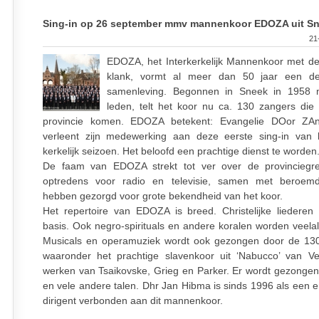
Sing-in op 26 september mmv mannenkoor EDOZA uit S
21
EDOZA, het Interkerkelijk Mannenkoor met de
klank, vormt al meer dan 50 jaar een d
samenleving. Begonnen in Sneek in 1958 m
leden, telt het koor nu ca. 130 zangers die 
provincie komen. EDOZA betekent: Evangelie DOor Z
verleent zijn medewerking aan deze eerste sing-in van
kerkelijk seizoen. Het beloofd een prachtige dienst te worden
De faam van EDOZA strekt tot ver over de provinciegr
optredens voor radio en televisie, samen met beroemde
hebben gezorgd voor grote bekendheid van het koor.
Het repertoire van EDOZA is breed. Christelijke liedere
basis. Ook negro-spirituals en andere koralen worden veela
Musicals en operamuziek wordt ook gezongen door de 13
waaronder het prachtige slavenkoor uit ‘Nabucco’ van V
werken van Tsaikovske, Grieg en Parker. Er wordt gezongen i
en vele andere talen. Dhr Jan Hibma is sinds 1996 als een e
dirigent verbonden aan dit mannenkoor.