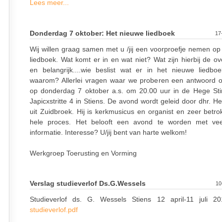
Lees meer...
Donderdag 7 oktober: Het nieuwe liedboek
17
Wij willen graag samen met u /jij een voorproefje nemen op
liedboek. Wat komt er in en wat niet? Wat zijn hierbij de o
en belangrijk....wie beslist wat er in het nieuwe liedb
waarom? Allerlei vragen waar we proberen een antwoord 
op donderdag 7 oktober a.s. om 20.00 uur in de Hege Stin
Japicxstritte 4 in Stiens. De avond wordt geleid door dhr. H
uit Zuidbroek. Hij is kerkmusicus en organist en zeer betro
hele proces. Het belooft een avond te worden met ve
informatie. Interesse? U/jij bent van harte welkom!
Werkgroep Toerusting en Vorming
Verslag studieverlof Ds.G.Wessels
10
Studieverlof ds. G. Wessels Stiens 12 april-11 juli 
studieverlof.pdf