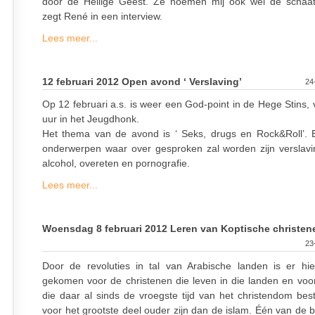
door de Heilige Geest. Ze noemen mij ook wel de schaa
zegt René in een interview.
Lees meer...
12 februari 2012 Open avond ‘ Verslaving’
24
Op 12 februari a.s. is weer een God-point in de Hege Stins,
uur in het Jeugdhonk.
Het thema van de avond is ‘ Seks, drugs en Rock&Roll’.
onderwerpen waar over gesproken zal worden zijn verslavi
alcohol, overeten en pornografie.
Lees meer...
Woensdag 8 februari 2012 Leren van Koptische christen
23
Door de revoluties in tal van Arabische landen is er hi
gekomen voor de christenen die leven in die landen en voo
die daar al sinds de vroegste tijd van het christendom bes
voor het grootste deel ouder zijn dan de islam. Één van de b