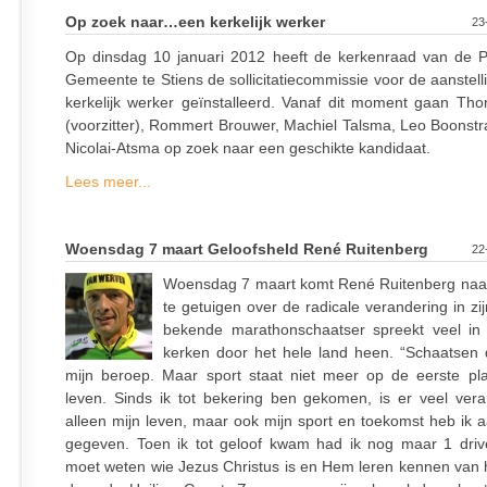
Op zoek naar…een kerkelijk werker
23
Op dinsdag 10 januari 2012 heeft de kerkenraad van de P
Gemeente te Stiens de sollicitatiecommissie voor de aanstel
kerkelijk werker geïnstalleerd. Vanaf dit moment gaan T
(voorzitter), Rommert Brouwer, Machiel Talsma, Leo Boonstr
Nicolai-Atsma op zoek naar een geschikte kandidaat.
Lees meer...
Woensdag 7 maart Geloofsheld René Ruitenberg
22
Woensdag 7 maart komt René Ruitenberg naa
te getuigen over de radicale verandering in zi
bekende marathonschaatser spreekt veel in t
kerken door het hele land heen. “Schaatsen 
mijn beroep. Maar sport staat niet meer op de eerste pla
leven. Sinds ik tot bekering ben gekomen, is er veel vera
alleen mijn leven, maar ook mijn sport en toekomst heb ik 
gegeven. Toen ik tot geloof kwam had ik nog maar 1 driv
moet weten wie Jezus Christus is en Hem leren kennen van ha