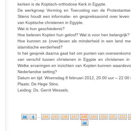
kerken is de Koptisch-orthodoxe Kerk in Egypte.
De werkgroep Vorming en Toerusting van de Protestants
Stiens houdt een informatie- en gespreksavond over leven
van Koptische christenen in Egypte.
Wat is hun geschiedenis?
Hoe beleven Kopten hun geloof? Wat is voor hen belangrijk?
Hoe kunnen ze (over)leven als minderheid in een land me
islamitische eerderheid?
In het gesprek daarna gaat het om punten van overeenkoms
van verschil tussen christenen in Egypte en christenen in
Welke ervaringen en inzichten van Kopten kunnen waardevol 
Nederlandse setting?
Datum en tijd: Woensdag 8 februari 2012, 20.00 uur – 22.00 
Plaats: De Hege Stins.
Leiding: Ds. Gerrit Wessels.
...
244
245
246
247
248
249
250
251
252