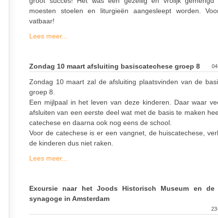
groot succes! Het was een gezellig en vrolijk gemengd 
moesten stoelen en liturgieën aangesleept worden. Voo
vatbaar!
Lees meer...
Zondag 10 maart afsluiting basiscatechese groep 8
04
Zondag 10 maart zal de afsluiting plaatsvinden van de bas
groep 8.
Een mijlpaal in het leven van deze kinderen. Daar waar ve
afsluiten van een eerste deel wat met de basis te maken hee
catechese en daarna ook nog eens de school.
Voor de catechese is er een vangnet, de huiscatechese, verl
de kinderen dus niet raken.
Lees meer...
Excursie naar het Joods Historisch Museum en de 
synagoge in Amsterdam
23