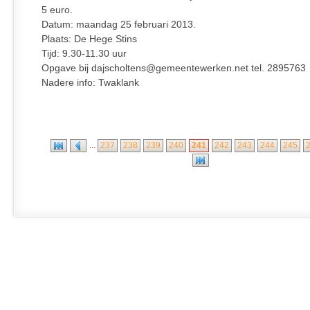
5 euro.
Datum: maandag 25 februari 2013.
Plaats: De Hege Stins
Tijd: 9.30-11.30 uur
Opgave bij dajscholtens@gemeentewerken.net tel. 2895763
Nadere info: Twaklank
...
237
238
239
240
241
242
243
244
245