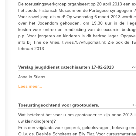
De toerustingswerkgroep organiseert op 20 april 2013 een ex
het Joods Historisch Museum en de Portugese synagoge in
Voor zowel jong als oud! Op woensdag 6 maart 2013 wordt ee
over het Jodendom gehouden, om 19.30 uur in de Hege
kosten voor entree en rondleiding van de excursie bedra
p.p. Voor jongeren en kinderen is dit bedrag lager. Opgav
info bij Tine de Vries, t.vries757@upcmail.nl; Zie ook de T
februari 2013.
Verslag jeugddienst catechisanten 17-02-2013
22
Jona in Stiens
Lees meer...
Toerustingsochtend voor grootouders.
05
Wat betekent het voor u om grootouder te zijn anno 2013 in 
uw kleinkind(eren)?
Er is een vrijplaats voor gesprek, geloofsvragen, beleving en
O.l.v. ds. Desirée Scholtens en Elly Plat. Voor cursusmateriaa