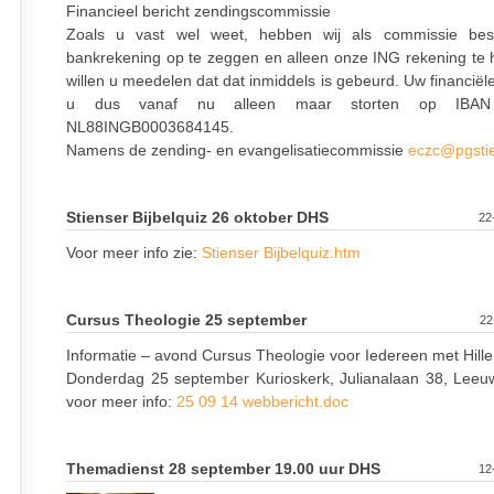
Financieel bericht zendingscommissie
Zoals u vast wel weet, hebben wij als commissie bes
bankrekening op te zeggen en alleen onze ING rekening te 
willen u meedelen dat dat inmiddels is gebeurd. Uw financiële
u dus vanaf nu alleen maar storten op IBAN 
NL88INGB0003684145.
Namens de zending- en evangelisatiecommissie
eczc@pgstie
Stienser Bijbelquiz 26 oktober DHS
22
Voor meer info zie:
Stienser Bijbelquiz.htm
Cursus Theologie 25 september
22
Informatie – avond Cursus Theologie voor Iedereen met Hill
Donderdag 25 september Kurioskerk, Julianalaan 38, Leeu
voor meer info:
25 09 14 webbericht.doc
Themadienst 28 september 19.00 uur DHS
12