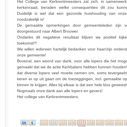
Het College van Kerkrentmeesters zal zich, in samenwer
kerkenraad, beraden welke consequenties dit zou kunn
Duidelijk is wel dat een gezonde huishouding van onz
noodzakelijk is!
De gemaakte opmerkingen door gemeenteleden zijn v
doorgestuurd naar Albert Brouwer.
Ondanks dit negatieve resultaat blijven we positief kij
toekomst!!!
We willen iedereen hartelijk bedanken voor haar/zijn onders
onze gemeente!
Bovenal, een woord van dank, voor alle lopers die het moge
gemaakt dat we de actie Kerkbalans hebben kunnen houden
dat diverse lopers veel moeite nemen om, soms tevergeef
keren er op uit gaan om de toezeggingen, incl. gemaakte o
binnen te krijgen. Alles bij elkaar is dat een hele klus geweest
Nogmaals onze dank aan alle lopers en gevers!
Het college van Kerkrentmeesters.
...
213
214
215
216
217
218
219
220
221