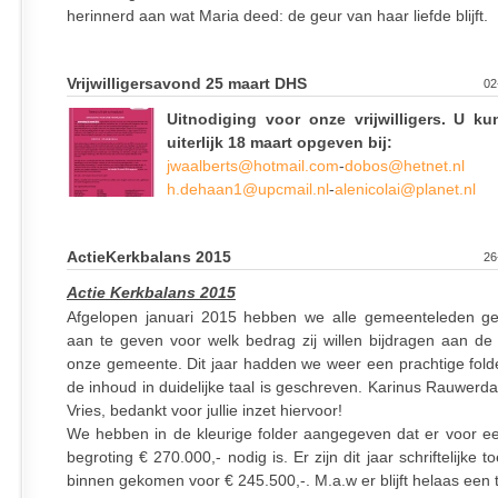
herinnerd aan wat Maria deed: de geur van haar liefde blijft.
Vrijwilligersavond 25 maart DHS
02
Uitnodiging voor onze vrijwilligers. U ku
uiterlijk 18 maart opgeven bij:
jwaalberts@hotmail.com
-
dobos@hetnet.nl
h.dehaan1@upcmail.nl
-
alenicolai@planet.nl
ActieKerkbalans 2015
26
Actie Kerkbalans 2015
Afgelopen januari 2015 hebben we alle gemeenteleden g
aan te geven voor welk bedrag zij willen bijdragen aan de
onze gemeente. Dit jaar hadden we weer een prachtige fold
de inhoud in duidelijke taal is geschreven. Karinus Rauwerd
Vries, bedankt voor jullie inzet hiervoor!
We hebben in de kleurige folder aangegeven dat er voor ee
begroting € 270.000,- nodig is. Er zijn dit jaar schriftelijke 
binnen gekomen voor € 245.500,-. M.a.w er blijft helaas een t