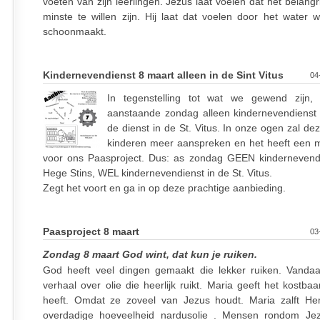
voeten van zijn leerlingen. Jezus laat voelen dat het belangr
minste te willen zijn. Hij laat dat voelen door het water 
schoonmaakt.
Kindernevendienst 8 maart alleen in de Sint Vitus
04
In tegenstelling tot wat we gewend zijn,
aanstaande zondag alleen kindernevendienst 
de dienst in de St. Vitus. In onze ogen zal de
kinderen meer aanspreken en het heeft een
voor ons Paasproject. Dus: as zondag GEEN kindernevend
Hege Stins, WEL kindernevendienst in de St. Vitus.
Zegt het voort en ga in op deze prachtige aanbieding.
Paasproject 8 maart
03
Zondag 8 maart God wint, dat kun je ruiken.
God heeft veel dingen gemaakt die lekker ruiken. Vanda
verhaal over olie die heerlijk ruikt. Maria geeft het kostba
heeft. Omdat ze zoveel van Jezus houdt. Maria zalft H
overdadige hoeveelheid nardusolie . Mensen rondom Je