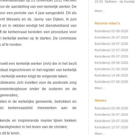
 gemeenteberaad op 23 november 2011 met een
15:30 Skilhiem - de Kwelde
oor de aanstelling van een kerkelijk werker. De
Meer...
oor een periode van 4 jaar aangesteld. Dit als
errit Wessels en ds. Janny van Dijken. In juni
Recente video's
 en in oktober eindigt het dienstverband van
Kerkdienst 02-08-2026
t de kerkenraad besloten een procedure voor
Kerkdienst 26-07-2026
n kerkelijk werker op te starten. De commissie
Kerkdienst 19-07-2026
 af te ronden.
Kerkdienst 12-07-2026
Kerkdienst 05-07-2026
Kerkdienst 28-06-2026
ekt een kerkelijk werker (m/v) die in het bezit
Kerkdienst 21-06-2026
taat ingeschreven in het register van kerkelijk
Kerkdienst 14-06-2026
erkelijk werker krijgt de volgende taken:
Kerkdienst 07-06-2026
ieteams zich inzetten voor de pastorale zorg
Meer...
gemeenteopbouw onder de ouderen en de
generaties;
Nieuws
dden in de kerkelijke gemeente, betrokken en
als kerkenraadslid meewerken aan de
Kerkdienst 02-08-2026
Kerkdienst 26-07-2026
kende en inspirerende manier lijnen trekken
Kerkdienst 19-07-2026
andigheden in het leven van de christen;
Kerkdienst 12-07-2026
 dit te leren.
Meer...