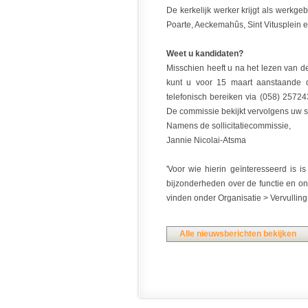
De kerkelijk werker krijgt als werkge
Poarte, Aeckemahûs, Sint Vitusplein e
Weet u kandidaten?
Misschien heeft u na het lezen van de
kunt u voor 15 maart aanstaande
telefonisch bereiken via (058) 2572
De commissie bekijkt vervolgens uw s
Namens de sollicitatiecommissie,
Jannie Nicolai-Atsma
'Voor wie hierin geïnteresseerd is 
bijzonderheden over de functie en o
vinden onder Organisatie > Vervulling 
Alle nieuwsberichten bekijken