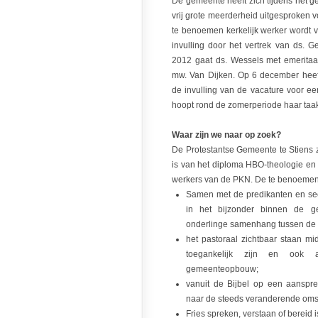
De gemeente heeft zich tijdens het
vrij grote meerderheid uitgesproken v
te benoemen kerkelijk werker wordt v
invulling door het vertrek van ds. G
2012 gaat ds. Wessels met emeritaat
mw. Van Dijken. Op 6 december heef
de invulling van de vacature voor ee
hoopt rond de zomerperiode haar taak
Waar zijn we naar op zoek?
De Protestantse Gemeente te Stiens zo
is van het diploma HBO-theologie en s
werkers van de PKN. De te benoemen k
Samen met de predikanten en sect
in het bijzonder binnen de 
onderlinge samenhang tussen de 
het pastoraal zichtbaar staan mi
toegankelijk zijn en ook 
gemeenteopbouw;
vanuit de Bijbel op een aanspre
naar de steeds veranderende omst
Fries spreken, verstaan of bereid is