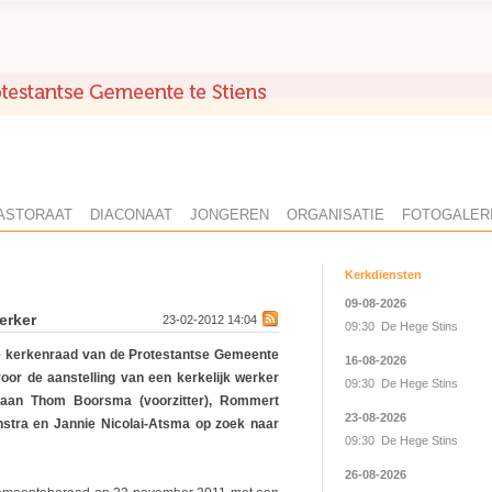
ASTORAAT
DIACONAAT
JONGEREN
ORGANISATIE
FOTOGALER
Kerkdiensten
09-08-2026
erker
23-02-2012 14:04
09:30 De Hege Stins
de kerkenraad van de Protestantse Gemeente
16-08-2026
voor de aanstelling van een kerkelijk werker
09:30 De Hege Stins
 gaan Thom Boorsma (voorzitter), Rommert
23-08-2026
stra en Jannie Nicolai-Atsma op zoek naar
09:30 De Hege Stins
26-08-2026