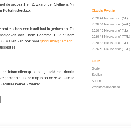
bied de secties 1 en 2, waaronder Skilhiem, Nij
n Petterhústerstate.
Classis Fryslân
2026 #4 Nieuwsbrief (NL)
2026 #4 Nieuwsbrief (FRL)
 profielschets een kandidaat in gedachten. Dit
2026 #3 Nieuwsbrief (NL)
 doorgeven aan Thom Boorsma. U kunt hem
2026 #3 Nieuwsbrief (FRL)
436. Mailen kan ook naar
tjboorsma@hetnet.nl
.
2026 #2 Nieuwsbrief (NL)
uggesties.
2026 #2 Nieuwsbrief (FRL)
Links
Bidden
is een informatiemap samengesteld met daarin
Spellen
nze gemeente. Deze map is op deze website te
Kopen
vacature kerkelijk werker.'
Webmaster/website