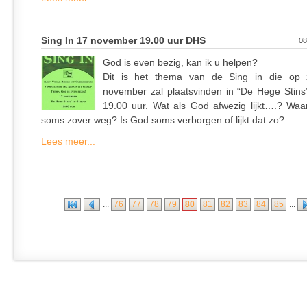
Sing In 17 november 19.00 uur DHS
08
God is even bezig, kan ik u helpen?
Dit is het thema van de Sing in die op
november zal plaatsvinden in “De Hege Stins
19.00 uur. Wat als God afwezig lijkt….? Waaro
soms zover weg? Is God soms verborgen of lijkt dat zo?
Lees meer...
...
76
77
78
79
80
81
82
83
84
85
...