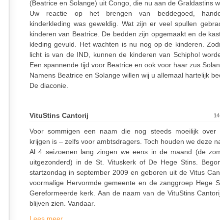
(Beatrice en Solange) uit Congo, die nu aan de Graldastins 
Uw reactie op het brengen van beddegoed, hand
kinderkleding was geweldig. Wat zijn er veel spullen gebra
kinderen van Beatrice. De bedden zijn opgemaakt en de kast
kleding gevuld. Het wachten is nu nog op de kinderen. Zod
licht is van de IND, kunnen de kinderen van Schiphol word
Een spannende tijd voor Beatrice en ook voor haar zus Sola
Namens Beatrice en Solange willen wij u allemaal hartelijk b
De diaconie.
VituStins Cantorij
14
Voor sommigen een naam die nog steeds moeilijk over 
krijgen is – zelfs voor ambtsdragers. Toch houden we deze n
Al 4 seizoenen lang zingen we eens in de maand (de zo
uitgezonderd) in de St. Vituskerk of De Hege Stins. Beg
startzondag in september 2009 en geboren uit de Vitus Cant
voormalige Hervormde gemeente en de zanggroep Hege St
Gereformeerde kerk. Aan de naam van de VituStins Cantorij
blijven zien. Vandaar.
Lees meer...