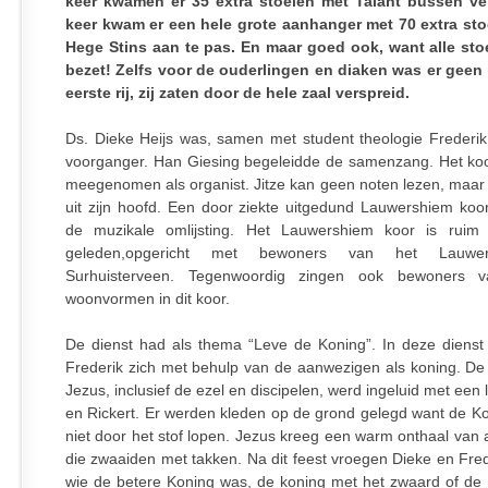
keer kwamen er 35 extra stoelen met Talant bussen ver
keer kwam er een hele grote aanhanger met 70 extra sto
Hege Stins aan te pas. En maar goed ook, want alle st
bezet! Zelfs voor de ouderlingen en diaken was er geen
eerste rij, zij zaten door de hele zaal verspreid.
Ds. Dieke Heijs was, samen met student theologie Frederik 
voorganger. Han Giesing begeleidde de samenzang. Het koo
meegenomen als organist. Jitze kan geen noten lezen, maar s
uit zijn hoofd. Een door ziekte uitgedund Lauwershiem koo
de muzikale omlijsting. Het Lauwershiem koor is ruim 
geleden,opgericht met bewoners van het Lauwe
Surhuisterveen. Tegenwoordig zingen ook bewoners 
woonvormen in dit koor.
De dienst had als thema “Leve de Koning”. In deze dienst
Frederik zich met behulp van de aanwezigen als koning. De 
Jezus, inclusief de ezel en discipelen, werd ingeluid met een l
en Rickert. Er werden kleden op de grond gelegd want de K
niet door het stof lopen. Jezus kreeg een warm onthaal van
die zwaaiden met takken. Na dit feest vroegen Dieke en Fred
wie de betere Koning was, de koning met het zwaard of de