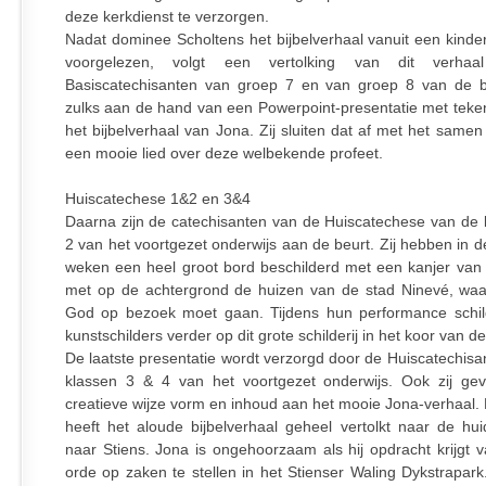
deze kerkdienst te verzorgen.
Nadat dominee Scholtens het bijbelverhaal vanuit een kinder
voorgelezen, volgt een vertolking van dit verha
Basiscatechisanten van groep 7 en van groep 8 van de b
zulks aan de hand van een Powerpoint-presentatie met teke
het bijbelverhaal van Jona. Zij sluiten dat af met het same
een mooie lied over deze welbekende profeet.
Huiscatechese 1&2 en 3&4
Daarna zijn de catechisanten van de Huiscatechese van de 
2 van het voortgezet onderwijs aan de beurt. Zij hebben in 
weken een heel groot bord beschilderd met een kanjer van 
met op de achtergrond de huizen van de stad Ninevé, wa
God op bezoek moet gaan. Tijdens hun performance schi
kunstschilders verder op dit grote schilderij in het koor van de
De laatste presentatie wordt verzorgd door de Huiscatechisa
klassen 3 & 4 van het voortgezet onderwijs. Ook zij g
creatieve wijze vorm en inhoud aan het mooie Jona-verhaal.
heeft het aloude bijbelverhaal geheel vertolkt naar de huid
naar Stiens. Jona is ongehoorzaam als hij opdracht krijgt
orde op zaken te stellen in het Stienser Waling Dykstrapark