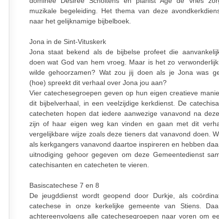
dominee Desirée Scholtens en pianist Age de Vries zor
muzikale begeleiding. Het thema van deze avondkerkdienst
naar het gelijknamige bijbelboek.
Jona in de Sint-Vituskerk
Jona staat bekend als de bijbelse profeet die aanvankelijk
doen wat God van hem vroeg. Maar is het zo verwonderlijk d
wilde gehoorzamen? Wat zou jij doen als je Jona was g
(hoe) spreekt dit verhaal over Jona jou aan?
Vier catechesegroepen geven op hun eigen creatieve mani
dit bijbelverhaal, in een veelzijdige kerkdienst. De catechi
catecheten hopen dat iedere aanwezige vanavond na deze
zijn of haar eigen weg kan vinden en gaan met dit verh
vergelijkbare wijze zoals deze tieners dat vanavond doen. W
als kerkgangers vanavond daartoe inspireren en hebben daa
uitnodiging gehoor gegeven om deze Gemeentedienst sa
catechisanten en catecheten te vieren.
Basiscatechese 7 en 8
De jeugddienst wordt geopend door Durkje, als coördin
catechese in onze kerkelijke gemeente van Stiens. Da
achtereenvolgens alle catechesegroepen naar voren om e