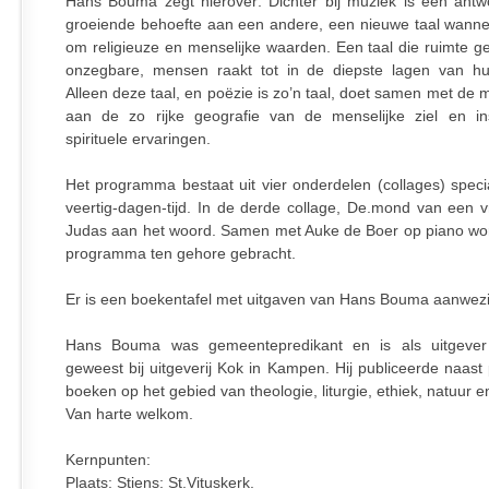
Hans Bouma zegt hierover: Dichter bij muziek is een ant
groeiende behoefte aan een andere, een nieuwe taal wanne
om religieuze en menselijke waarden. Een taal die ruimte ge
onzegbare, mensen raakt tot in de diepste lagen van h
Alleen deze taal, en poëzie is zo’n taal, doet samen met de 
aan de zo rijke geografie van de menselijke ziel en ins
spirituele ervaringen.
Het programma bestaat uit vier onderdelen (collages) speci
veertig-dagen-tijd. In de derde collage, De.mond van een v
Judas aan het woord. Samen met Auke de Boer op piano wor
programma ten gehore gebracht.
Er is een boekentafel met uitgaven van Hans Bouma aanwezi
Hans Bouma was gemeentepredikant en is als uitgeve
geweest bij uitgeverij Kok in Kampen. Hij publiceerde naast
boeken op het gebied van theologie, liturgie, ethiek, natuur en
Van harte welkom.
Kernpunten:
Plaats: Stiens: St.Vituskerk.