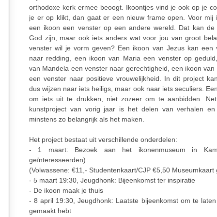
orthodoxe kerk ermee beoogt. Ikoontjes vind je ook op je co
je er op klikt, dan gaat er een nieuw frame open. Voor mij i
een ikoon een venster op een andere wereld. Dat kan de
God zijn, maar ook iets anders wat voor jou van groot bela
venster wil je vorm geven? Een ikoon van Jezus kan een v
naar redding, een ikoon van Maria een venster op geduld
van Mandela een venster naar gerechtigheid, een ikoon van T
een venster naar positieve vrouwelijkheid. In dit project k
dus wijzen naar iets heiligs, maar ook naar iets seculiers. E
om iets uit te drukken, niet zozeer om te aanbidden. Net 
kunstproject van vorig jaar is het delen van verhalen en
minstens zo belangrijk als het maken.
Het project bestaat uit verschillende onderdelen:
- 1 maart: Bezoek aan het ikonenmuseum in Kam
geïnteresseerden)
(Volwassene: €11,- Studentenkaart/CJP €5,50 Museumkaart g
- 5 maart 19:30, Jeugdhonk: Bijeenkomst ter inspiratie
- De ikoon maak je thuis
- 8 april 19:30, Jeugdhonk: Laatste bijeenkomst om te laten
gemaakt hebt