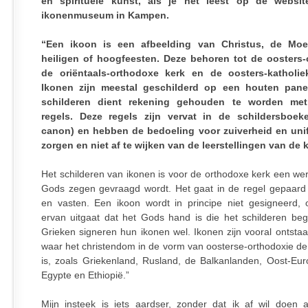
en spirituele kunst, als je het leest op de websi
ikonenmuseum in Kampen.
“Een ikoon is een afbeelding van Christus, de Mo
heiligen of hoogfeesten. Deze behoren tot de oosters-
de oriëntaals-orthodoxe kerk en de oosters-katholie
Ikonen zijn meestal geschilderd op een houten panee
schilderen dient rekening gehouden te worden met
regels. Deze regels zijn vervat in de schildersboek
canon) en hebben de bedoeling voor zuiverheid en unif
zorgen en niet af te wijken van de leerstellingen van de k
Het schilderen van ikonen is voor de orthodoxe kerk een we
Gods zegen gevraagd wordt. Het gaat in de regel gepaar
en vasten. Een ikoon wordt in principe niet gesigneerd
ervan uitgaat dat het Gods hand is die het schilderen beg
Grieken signeren hun ikonen wel. Ikonen zijn vooral ontstaa
waar het christendom in de vorm van oosterse-orthodoxie de
is, zoals Griekenland, Rusland, de Balkanlanden, Oost-Eu
Egypte en Ethiopië.”
Mijn insteek is iets aardser, zonder dat ik af wil doen