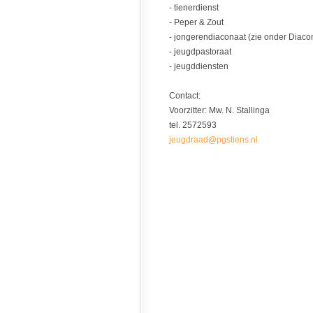
- tienerdienst
- Peper & Zout
- jongerendiaconaat (zie onder Diaco
- jeugdpastoraat
- jeugddiensten
Contact:
Voorzitter: Mw. N. Stallinga
tel. 2572593
jeugdraad@pgstiens.nl